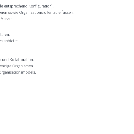
lle entsprechend Konfiguration).
nen sowie Organisationsrollen zu erfassen.
p Maske
kturen.
n anbieten.
 und Kollaboration.
bendige Organismen.
 Organisationsmodels.