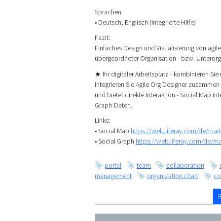
Sprachen:
• Deutsch, Englisch (integrierte Hilfe)
Fazit:
Einfaches Design und Visualisierung von agi
übergeordneter Organisation - bzw. Unterorg
★ Ihr digitaler Arbeitsplatz - kombinieren Si
Integrieren Sie Agile Org Designer zusammen 
und bietet direkte Interaktion - Social Map i
Graph-Daten.
Links:
• Social Map
https://web.liferay.com/de/ma
• Social Graph
https://web.liferay.com/de/m
portal
team
collaboration
management
organization chart
co