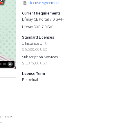
License Agreement
Current Requirements
Liferay CE Portal 7.0 GA4+
Liferay DXP 7.0 GA1+
Standard Licenses
1 Instance Unit
$ 5.500,00 USD
Subscription Services
$ 1.375,00 USD
License Term
Perpetual
erarchie
e