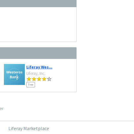
Liferay Wes...
Liferay, Inc.
Free
er
Liferay Marketplace