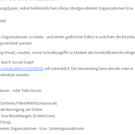
ehungstypen, nebst herkömmlichen Liferay übergeordneten Organisationen bzw.
tet)
 Organisationen zu laden - und einem grafischen Editor in welchem die Bezie
gezeichnet werden.
g (Head, Leader), sowie Schnellzugriffe zu Masken des Kontrollbereichs integri
n durch Social Graph
mp/application/110763805
voll unterstützt. Die Anwendung kann einzeln oder in
betrieben werden.
turen - oder Teile davon.
Sortieren/Filter/Mehrfachauswahl.
 freie Bewegung der Daten.
u lose Beziehungen (Dotted Line).
d Drop.
dneten Organisationen - bzw. Unterorganisationen.