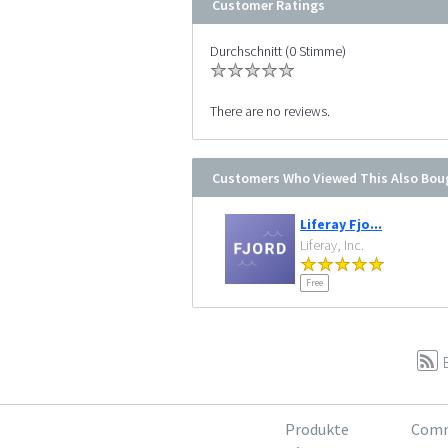
Customer Ratings
Durchschnitt (0 Stimme)
There are no reviews.
Customers Who Viewed This Also Bou
Liferay Fjo...
Liferay, Inc.
Free
Produkte
Comm