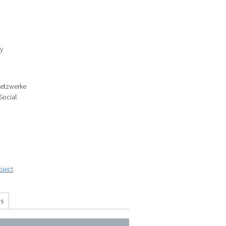
ay
Netzwerke
Social
oject
ns