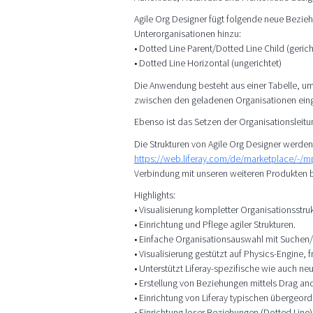
Agile Org Designer fügt folgende neue Bezi
Unterorganisationen hinzu:
• Dotted Line Parent/Dotted Line Child (gerich
• Dotted Line Horizontal (ungerichtet)
Die Anwendung besteht aus einer Tabelle, um
zwischen den geladenen Organisationen ein
Ebenso ist das Setzen der Organisationsleitun
Die Strukturen von Agile Org Designer werde
https://web.liferay.com/de/marketplace/-/
Verbindung mit unseren weiteren Produkten 
Highlights:
• Visualisierung kompletter Organisationsstruk
• Einrichtung und Pflege agiler Strukturen.
• Einfache Organisationsauswahl mit Suchen/
• Visualisierung gestützt auf Physics-Engine,
• Unterstützt Liferay-spezifische wie auch ne
• Erstellung von Beziehungen mittels Drag an
• Einrichtung von Liferay typischen übergeor
• Einrichtung loser Beziehungen (Dotted Line)