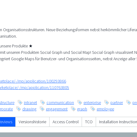
len Organisationsstrukturen. Neue Beziehungsformen nebst herkömmlicher Lifer
anisation.
e unsere Produkte ★
mit unseren Produkten Social Graph und Social Map! Social Graph visualisiert 
ntegriert Google Maps für Benutzer- und Organisationsseiten, nebst Anzeige aller 
rketplace/-/mp/application/100293866
arketplace/-/mp/application/110763805
structure
intranet
communication
enterprise
partner
pr
rporate
drawing
engagement
graph
employee
Reviews
Versionshistorie
Access Control
TCO
Installation Instructio