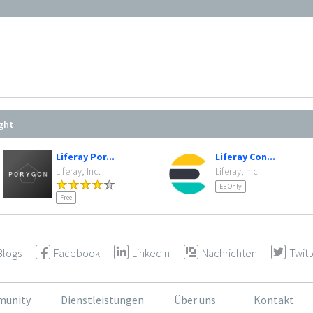
ght
Liferay Por...
Liferay Con...
Liferay, Inc.
Liferay, Inc.
EE Only
Free
Blogs
Facebook
LinkedIn
Nachrichten
Twitt
unity
Dienstleistungen
Über uns
Kontakt