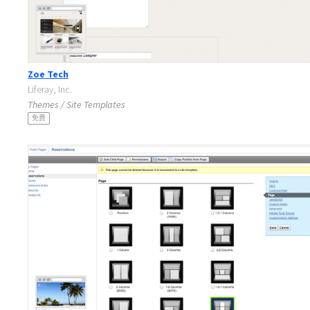
Zoe Tech
Liferay, Inc.
Themes / Site Templates
免费