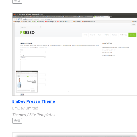
免费
EmDev Presso Theme
EmDev Limited
Themes / Site Templates
免费