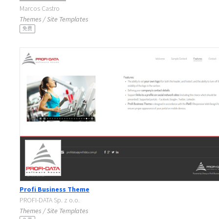
Marcos Castro
Themes / Site Templates
免费
Profi Business Theme
PROFI-DATA Sp. z o.o.
Themes / Site Templates