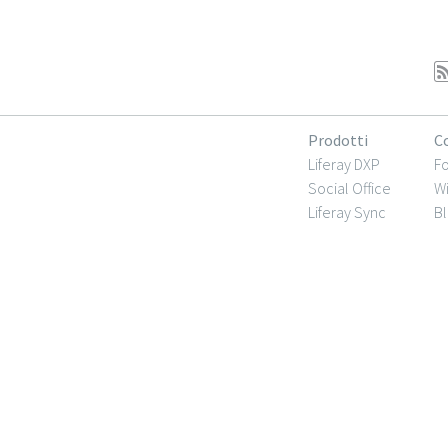
Prodotti
C
Liferay DXP
F
Social Office
Wi
Liferay Sync
Bl