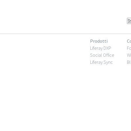
Prodotti
C
Liferay DXP
F
Social Office
Wi
Liferay Sync
Bl