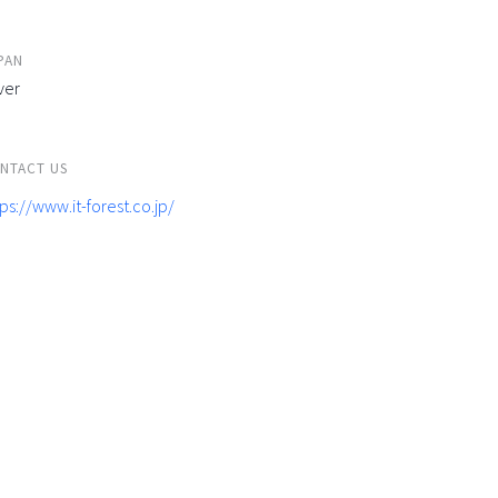
PAN
ver
NTACT US
ps://www.it-forest.co.jp/