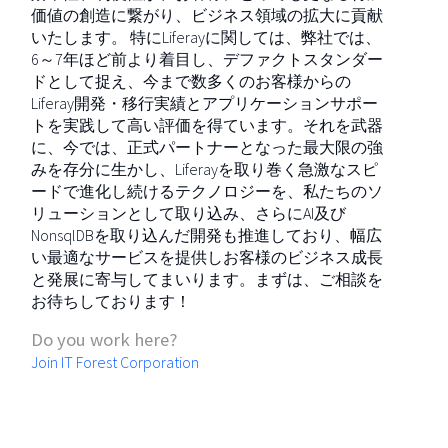
価値の創造に繋がり、ビジネス領域の拡大に貢献
いたします。 特にLiferayに関しては、弊社では、
6～7年ほど前より着目し、デファクトスタンダー
ドとして捉え、今まで数多くのお客様からの
Liferay開発・移行実績とアプリケーションサポー
トを実践して高い評価を得ています。それを武器
に、今では、正式パートナーとなった最大限の強
みを存分に生かし、Liferayを取り巻く急激なスピ
ードで進化し続けるテクノロジーを、私たちのソ
リューションとして取り込み、さらにAI及び
NonsqlDBを取り込んだ開発も推進しており、幅広
い最適なサービスを提供しお客様のビジネス成長
と発展に寄与してまいります。まずは、ご相談を
お待ちしております！
Do you work here?
Join IT Forest Corporation