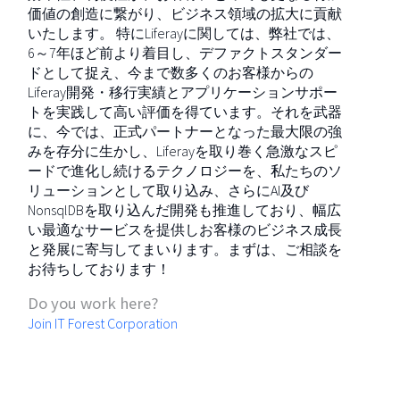
価値の創造に繋がり、ビジネス領域の拡大に貢献
いたします。 特にLiferayに関しては、弊社では、
6～7年ほど前より着目し、デファクトスタンダー
ドとして捉え、今まで数多くのお客様からの
Liferay開発・移行実績とアプリケーションサポー
トを実践して高い評価を得ています。それを武器
に、今では、正式パートナーとなった最大限の強
みを存分に生かし、Liferayを取り巻く急激なスピ
ードで進化し続けるテクノロジーを、私たちのソ
リューションとして取り込み、さらにAI及び
NonsqlDBを取り込んだ開発も推進しており、幅広
い最適なサービスを提供しお客様のビジネス成長
と発展に寄与してまいります。まずは、ご相談を
お待ちしております！
Do you work here?
Join IT Forest Corporation