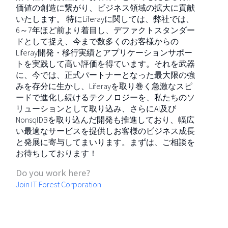
価値の創造に繋がり、ビジネス領域の拡大に貢献
いたします。 特にLiferayに関しては、弊社では、
6～7年ほど前より着目し、デファクトスタンダー
ドとして捉え、今まで数多くのお客様からの
Liferay開発・移行実績とアプリケーションサポー
トを実践して高い評価を得ています。それを武器
に、今では、正式パートナーとなった最大限の強
みを存分に生かし、Liferayを取り巻く急激なスピ
ードで進化し続けるテクノロジーを、私たちのソ
リューションとして取り込み、さらにAI及び
NonsqlDBを取り込んだ開発も推進しており、幅広
い最適なサービスを提供しお客様のビジネス成長
と発展に寄与してまいります。まずは、ご相談を
お待ちしております！
Do you work here?
Join IT Forest Corporation