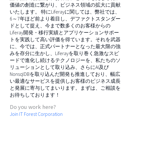
価値の創造に繋がり、ビジネス領域の拡大に貢献
いたします。 特にLiferayに関しては、弊社では、
6～7年ほど前より着目し、デファクトスタンダー
ドとして捉え、今まで数多くのお客様からの
Liferay開発・移行実績とアプリケーションサポー
トを実践して高い評価を得ています。それを武器
に、今では、正式パートナーとなった最大限の強
みを存分に生かし、Liferayを取り巻く急激なスピ
ードで進化し続けるテクノロジーを、私たちのソ
リューションとして取り込み、さらにAI及び
NonsqlDBを取り込んだ開発も推進しており、幅広
い最適なサービスを提供しお客様のビジネス成長
と発展に寄与してまいります。まずは、ご相談を
お待ちしております！
Do you work here?
Join IT Forest Corporation