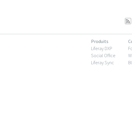
Produits
C
Liferay DXP
F
Social Office
Wi
Liferay Sync
B