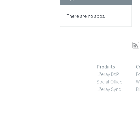
There are no apps.
Produits
C
Liferay DXP
F
Social Office
Wi
Liferay Sync
B