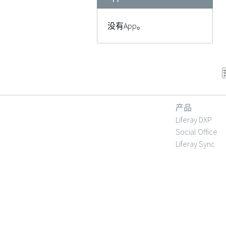
没有App。
产品
Liferay DXP
Social Office
Liferay Sync