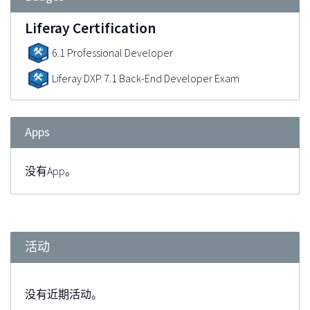
Liferay Certification
6.1 Professional Developer
Liferay DXP 7.1 Back-End Developer Exam
Apps
没有App。
活动
没有近期活动。