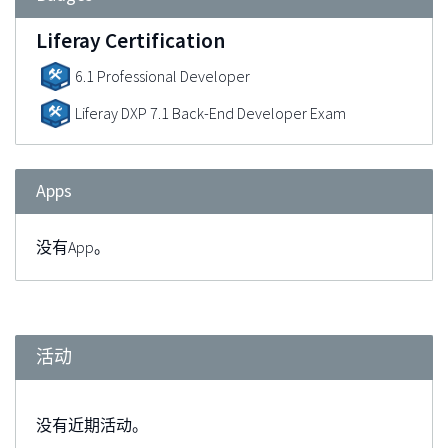
Liferay Certification
6.1 Professional Developer
Liferay DXP 7.1 Back-End Developer Exam
Apps
没有App。
活动
没有近期活动。