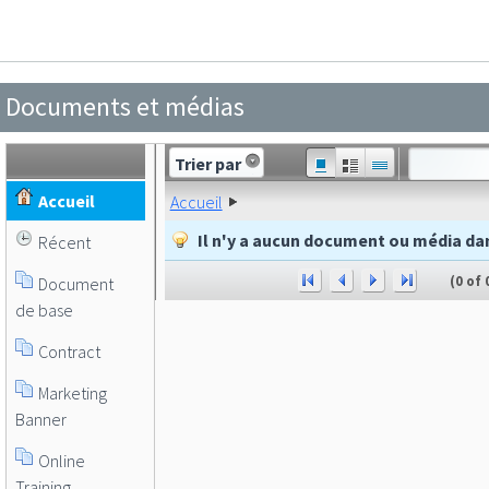
Documents et médias
Trier par
Accueil
Accueil
Il n'y a aucun document ou média dan
Récent
Document
(0 of 
de base
Contract
Marketing
Banner
Online
Training