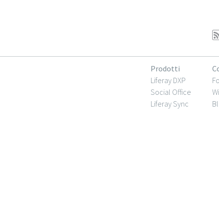
Prodotti
C
Liferay DXP
F
Social Office
Wi
Liferay Sync
Bl