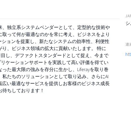
JA
シ
以来、独立系システムベンダーとして、定型的な技術や
に取って何が最適なのかを常に考え、ビジネスをより
ーションを提案し、新たなシステムの効率性、利便性
連
がり、ビジネス領域の拡大に貢献いたします。 特に
htt
より着目し、デファクトスタンダードとして捉え、今まで
とアプリケーションサポートを実践して高い評価を得てい
た最大限の強みを存分に生かし、Liferayを取り巻
私たちのソリューションとして取り込み、さらにAI
り、幅広い最適なサービスを提供しお客様のビジネス成長
お待ちしております！