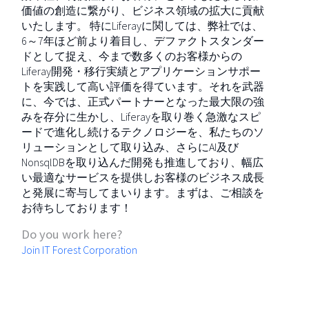
価値の創造に繋がり、ビジネス領域の拡大に貢献
いたします。 特にLiferayに関しては、弊社では、
6～7年ほど前より着目し、デファクトスタンダー
ドとして捉え、今まで数多くのお客様からの
Liferay開発・移行実績とアプリケーションサポー
トを実践して高い評価を得ています。それを武器
に、今では、正式パートナーとなった最大限の強
みを存分に生かし、Liferayを取り巻く急激なスピ
ードで進化し続けるテクノロジーを、私たちのソ
リューションとして取り込み、さらにAI及び
NonsqlDBを取り込んだ開発も推進しており、幅広
い最適なサービスを提供しお客様のビジネス成長
と発展に寄与してまいります。まずは、ご相談を
お待ちしております！
Do you work here?
Join IT Forest Corporation