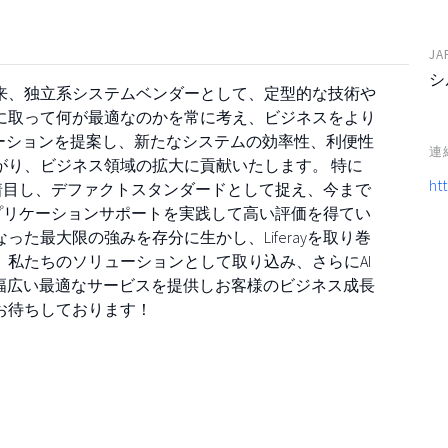
JA
シ
以来、独立系システムベンダーとして、定型的な技術や
に取って何が最適なのかを常に考え、ビジネスをより
ーションを提案し、新たなシステムの効率性、利便性
連
がり、ビジネス領域の拡大に貢献いたします。 特に
htt
より着目し、デファクトスタンダードとして捉え、今まで
とアプリケーションサポートを実践して高い評価を得てい
た最大限の強みを存分に生かし、Liferayを取り巻
私たちのソリューションとして取り込み、さらにAI
り、幅広い最適なサービスを提供しお客様のビジネス成長
お待ちしております！