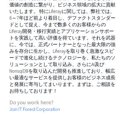
価値の創造に繋がり、ビジネス領域の拡大に貢献
いたします。 特にLiferayに関しては、弊社では、
6～7年ほど前より着目し、デファクトスタンダー
ドとして捉え、今まで数多くのお客様からの
Liferay開発・移行実績とアプリケーションサポー
トを実践して高い評価を得ています。それを武器
に、今では、正式パートナーとなった最大限の強
みを存分に生かし、Liferayを取り巻く急激なスピ
ードで進化し続けるテクノロジーを、私たちのソ
リューションとして取り込み、さらにAI及び
NonsqlDBを取り込んだ開発も推進しており、幅広
い最適なサービスを提供しお客様のビジネス成長
と発展に寄与してまいります。まずは、ご相談を
お待ちしております！
Do you work here?
Join IT Forest Corporation