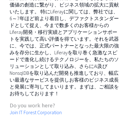
価値の創造に繋がり、ビジネス領域の拡大に貢献
いたします。 特にLiferayに関しては、弊社では、
6～7年ほど前より着目し、デファクトスタンダー
ドとして捉え、今まで数多くのお客様からの
Liferay開発・移行実績とアプリケーションサポー
トを実践して高い評価を得ています。それを武器
に、今では、正式パートナーとなった最大限の強
みを存分に生かし、Liferayを取り巻く急激なスピ
ードで進化し続けるテクノロジーを、私たちのソ
リューションとして取り込み、さらにAI及び
NonsqlDBを取り込んだ開発も推進しており、幅広
い最適なサービスを提供しお客様のビジネス成長
と発展に寄与してまいります。まずは、ご相談を
お待ちしております！
Do you work here?
Join IT Forest Corporation