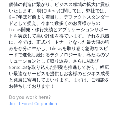
価値の創造に繋がり、ビジネス領域の拡大に貢献
いたします。 特にLiferayに関しては、弊社では、
6～7年ほど前より着目し、デファクトスタンダー
ドとして捉え、今まで数多くのお客様からの
Liferay開発・移行実績とアプリケーションサポー
トを実践して高い評価を得ています。それを武器
に、今では、正式パートナーとなった最大限の強
みを存分に生かし、Liferayを取り巻く急激なスピ
ードで進化し続けるテクノロジーを、私たちのソ
リューションとして取り込み、さらにAI及び
NonsqlDBを取り込んだ開発も推進しており、幅広
い最適なサービスを提供しお客様のビジネス成長
と発展に寄与してまいります。まずは、ご相談を
お待ちしております！
Do you work here?
Join IT Forest Corporation