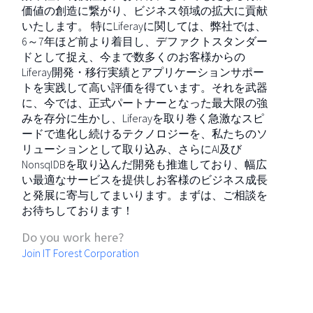
価値の創造に繋がり、ビジネス領域の拡大に貢献
いたします。 特にLiferayに関しては、弊社では、
6～7年ほど前より着目し、デファクトスタンダー
ドとして捉え、今まで数多くのお客様からの
Liferay開発・移行実績とアプリケーションサポー
トを実践して高い評価を得ています。それを武器
に、今では、正式パートナーとなった最大限の強
みを存分に生かし、Liferayを取り巻く急激なスピ
ードで進化し続けるテクノロジーを、私たちのソ
リューションとして取り込み、さらにAI及び
NonsqlDBを取り込んだ開発も推進しており、幅広
い最適なサービスを提供しお客様のビジネス成長
と発展に寄与してまいります。まずは、ご相談を
お待ちしております！
Do you work here?
Join IT Forest Corporation