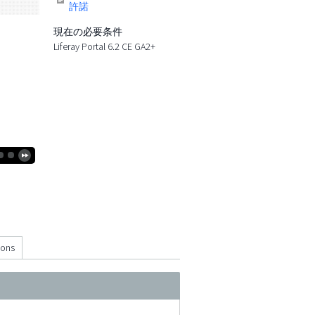
許諾
現在の必要条件
Liferay Portal 6.2 CE GA2+
ions