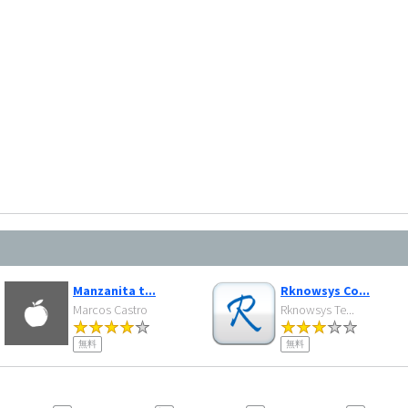
Manzanita t...
Rknowsys Co...
Marcos Castro
Rknowsys Te...
無料
無料