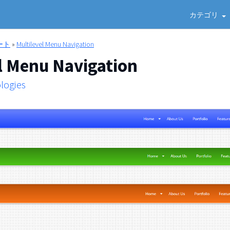
カテゴリ
ート
»
Multilevel Menu Navigation
l Menu Navigation
logies