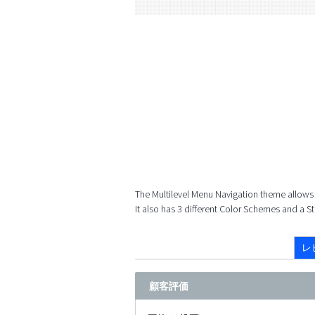
The Multilevel Menu Navigation theme allows
It also has 3 different Color Schemes and a S
レ
顧客評価