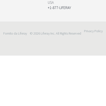
USA
+1-877-LIFERAY
Privacy Policy
Fornito da Liferay
© 2026 Liferay Inc. All Rights Reserved