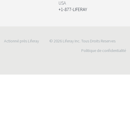
USA
+1-877-LIFERAY
Actionné près Liferay
© 2026 Liferay Inc. Tous Droits Reserves
Politique de confidentialité