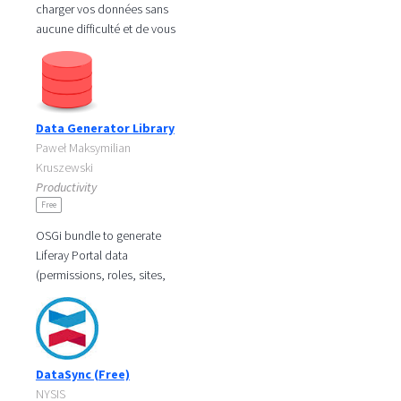
charger vos données sans
aucune difficulté et de vous
aider à les maintenir à jour
dans le temps. Les produits
Data Generator Library
Paweł Maksymilian
Kruszewski
Productivity
Free
OSGi bundle to generate
Liferay Portal data
(permissions, roles, sites,
pages etc.). Takes schemed
XML declaration as an input
and creates
DataSync (Free)
NYSIS