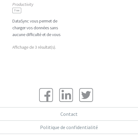
Productivity
Free
DataSync vous permet de
charger vos données sans
aucune difficulté et de vous
aider à les maintenir à jour
Affichage de 3 résultat(s).
dans le temps. Les produits
Contact
Politique de confidentialité