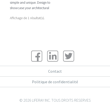
simple and unique. Design to
showcase your architectural
portfolio This theme was
Affichage de 1 résultat(s).
inspired by works of
Fantastic
Contact
Politique de confidentialité
© 2026 LIFERAY INC. TOUS DROITS RESERVES