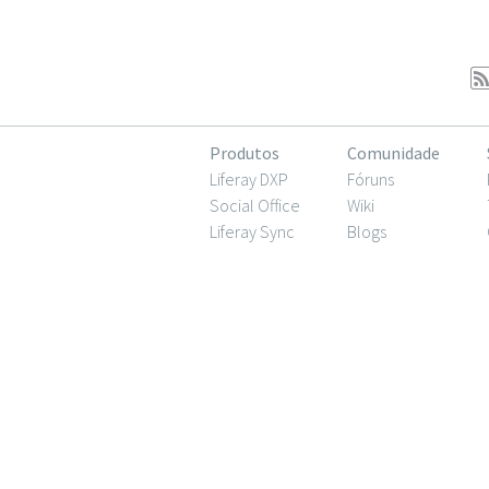
Produtos
Comunidade
Liferay DXP
Fóruns
Social Office
Wiki
Liferay Sync
Blogs