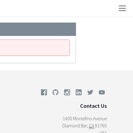
Contact Us
1400 Montefino Avenue
Diamond Bar
,
CA
91765
USA