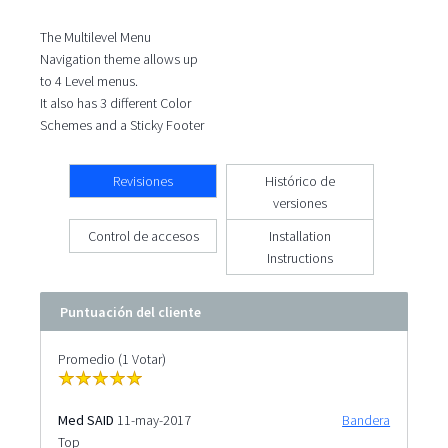
The Multilevel Menu
Navigation theme allows up
to 4 Level menus.
It also has 3 different Color
Schemes and a Sticky Footer
Revisiones
Histórico de
versiones
Control de accesos
Installation
Instructions
Puntuación del cliente
Promedio (1 Votar)
Med SAID
11-may-2017
Bandera
Top