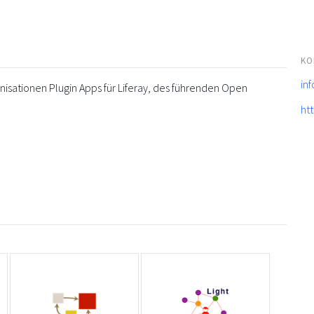
KO
in
sationen Plugin Apps für Liferay, des führenden Open
ht