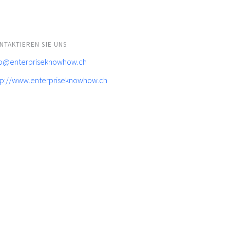
NTAKTIEREN SIE UNS
fo@enterpriseknowhow.ch
tp://www.enterpriseknowhow.ch