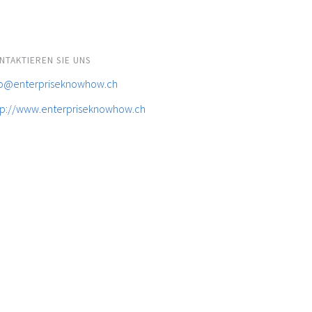
NTAKTIEREN SIE UNS
fo@enterpriseknowhow.ch
tp://www.enterpriseknowhow.ch