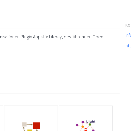
KO
in
sationen Plugin Apps für Liferay, des führenden Open
ht