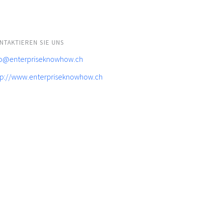
NTAKTIEREN SIE UNS
fo@enterpriseknowhow.ch
tp://www.enterpriseknowhow.ch