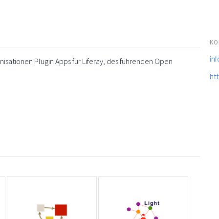
KO
in
sationen Plugin Apps für Liferay, des führenden Open
ht