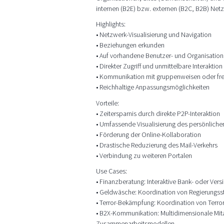
internen (B2E) bzw. externen (B2C, B2B) Net
Highlights:
• Netzwerk-Visualisierung und Navigation
• Beziehungen erkunden
• Auf vorhandene Benutzer- und Organisation
• Direkter Zugriff und unmittelbare Interaktion
• Kommunikation mit gruppenweisen oder fr
• Reichhaltige Anpassungsmöglichkeiten
Vorteile:
• Zeitersparnis durch direkte P2P-Interaktion
• Umfassende Visualisierung des persönlich
• Förderung der Online-Kollaboration
• Drastische Reduzierung des Mail-Verkehrs
• Verbindung zu weiteren Portalen
Use Cases:
• Finanzberatung: Interaktive Bank- oder Ve
• Geldwäsche: Koordination von Regierungss
• Terror-Bekämpfung: Koordination von Terr
• B2X-Kommunikation: Multidimensionale Mita
Zusammenarbeitsmodellen.