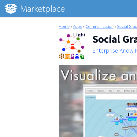
Home
»
Apps
»
Communication
»
Social Grap
Social Gr
Enterprise Know