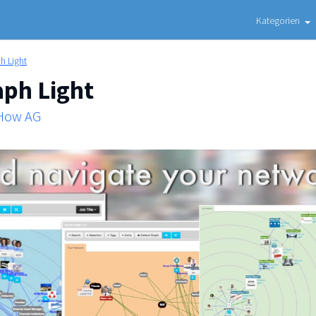
Kategorien
h Light
aph Light
 How AG