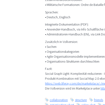
• Militärische Formationen: Ordre de Bataille
Sprachen:
• Deutsch, Englisch
Integrierte Dokumentation (PDF):
• Anwender-Handbuch, via Info Schaltfläche 
• Administratoren-Handbuch (EN), via Link D
Zusätzlich in Vollversion:
• Suchen
• Organisationskategorien
• Agile Organisationsmodelle implementieren
• Organisations-Strukturen durchleuchten
Fazit:
Social Graph Light: Komplexität reduzieren - In
Produkt-Kombination mit Social Map 2.0 ebe
https://web.liferay.com/de/marketplace/-/
Die Vollversion wird im Marketplace unter
htt
collaboration
structure
friends
organization chart
video chat
m