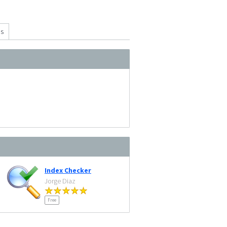
ns
Index Checker
Jorge Diaz
Free