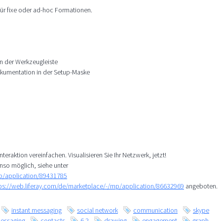
 für fixe oder ad-hoc Formationen.
in der Werkzeugleiste
okumentation in der Setup-Maske
teraktion vereinfachen. Visualisieren Sie Ihr Netzwerk, jetzt!
nso möglich, siehe unter
mp/application/89431785
ps://web.liferay.com/de/marketplace/-/mp/application/86632969
angeboten.
instant messaging
social network
communication
skype
essaging
contacts
6.2
drawing
engagement
graph