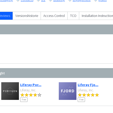
Reviews
Versionshistorie
Access Control
TCO
Installation Instructio
ght
Liferay Por...
Liferay Fjo...
Liferay, Inc.
Liferay, Inc.
Free
Free