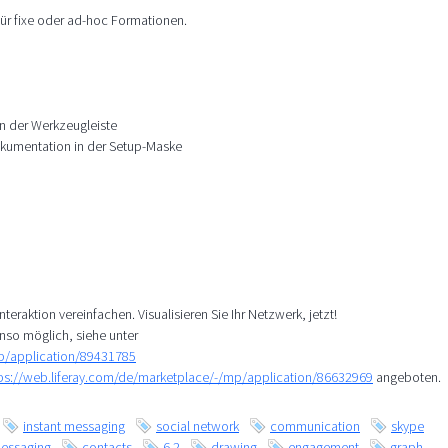
 für fixe oder ad-hoc Formationen.
in der Werkzeugleiste
okumentation in der Setup-Maske
teraktion vereinfachen. Visualisieren Sie Ihr Netzwerk, jetzt!
nso möglich, siehe unter
mp/application/89431785
ps://web.liferay.com/de/marketplace/-/mp/application/86632969
angeboten.
instant messaging
social network
communication
skype
essaging
contacts
6.2
drawing
engagement
graph