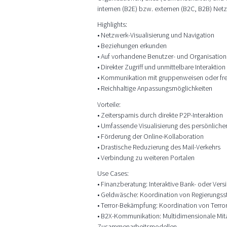
internen (B2E) bzw. externen (B2C, B2B) Net
Highlights:
• Netzwerk-Visualisierung und Navigation
• Beziehungen erkunden
• Auf vorhandene Benutzer- und Organisation
• Direkter Zugriff und unmittelbare Interaktion
• Kommunikation mit gruppenweisen oder fr
• Reichhaltige Anpassungsmöglichkeiten
Vorteile:
• Zeitersparnis durch direkte P2P-Interaktion
• Umfassende Visualisierung des persönlich
• Förderung der Online-Kollaboration
• Drastische Reduzierung des Mail-Verkehrs
• Verbindung zu weiteren Portalen
Use Cases:
• Finanzberatung: Interaktive Bank- oder Ve
• Geldwäsche: Koordination von Regierungss
• Terror-Bekämpfung: Koordination von Terr
• B2X-Kommunikation: Multidimensionale Mita
Zusammenarbeitsmodellen.