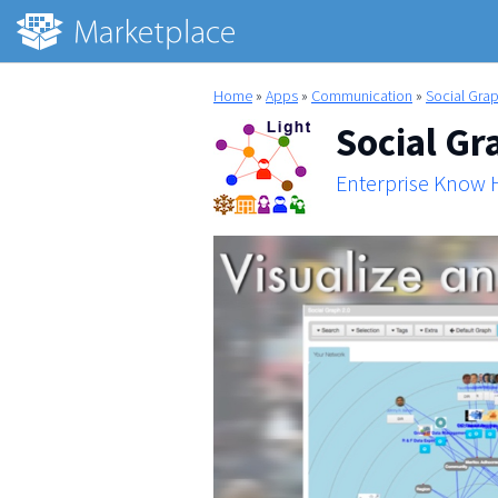
Home
»
Apps
»
Communication
»
Social Grap
Social Gr
Enterprise Know