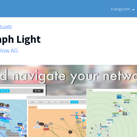
Kategorien
h Light
aph Light
 How AG