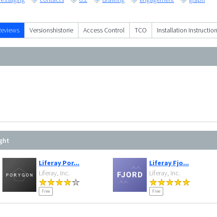
Reviews
Versionshistorie
Access Control
TCO
Installation Instructio
ght
Liferay Por...
Liferay Fjo...
Liferay, Inc.
Liferay, Inc.
Free
Free