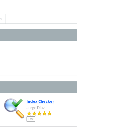
ns
Index Checker
Jorge Diaz
Free