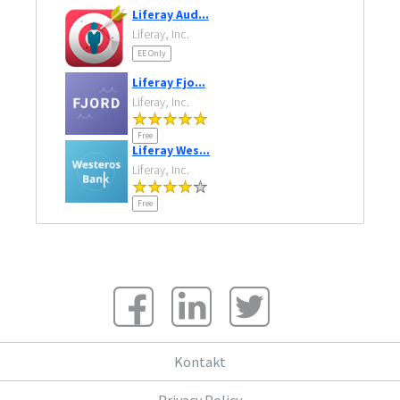
Liferay Aud...
Liferay, Inc.
EE Only
Liferay Fjo...
Liferay, Inc.
Free
Liferay Wes...
Liferay, Inc.
Free
Kontakt
Privacy Policy