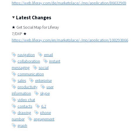
https://web.liferay.com/de/marketplace/-/mp/application/86632969
Latest Changes
★ Get Social Map for Liferay
7/DXP ★
https://web.liferay.com/en/marketplace/-/mp/application/100293866
navigation
email
collaboration
instant
messaging
social
communication
sales
enterprise
productivity
user
information
skype
video chat
contacts
6.2
drawing
phone
number
engagement
graph