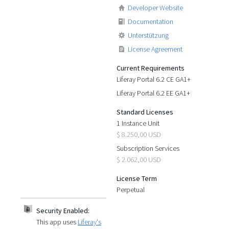
Developer Website
Documentation
Unterstützung
License Agreement
Current Requirements
Liferay Portal 6.2 CE GA1+
Liferay Portal 6.2 EE GA1+
Standard Licenses
1 Instance Unit
$ 8.250,00 USD
Subscription Services
$ 2.062,00 USD
License Term
Perpetual
Security Enabled:
This app uses
Liferay's