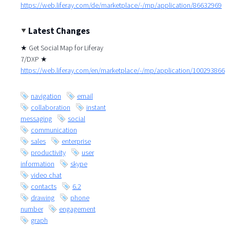
https://web.liferay.com/de/marketplace/-/mp/application/86632969
Latest Changes
★ Get Social Map for Liferay
7/DXP ★
https://web.liferay.com/en/marketplace/-/mp/application/100293866
navigation
email
collaboration
instant
messaging
social
communication
sales
enterprise
productivity
user
information
skype
video chat
contacts
6.2
drawing
phone
number
engagement
graph