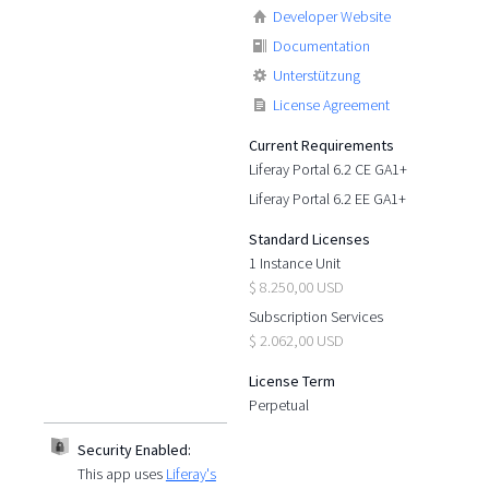
Developer Website
Documentation
Unterstützung
License Agreement
Current Requirements
Liferay Portal 6.2 CE GA1+
Liferay Portal 6.2 EE GA1+
Standard Licenses
1 Instance Unit
$ 8.250,00 USD
Subscription Services
$ 2.062,00 USD
License Term
Perpetual
Security Enabled:
This app uses
Liferay's