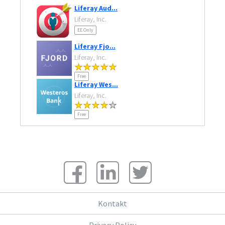
Liferay Aud...
Liferay, Inc.
EE Only
Liferay Fjo...
Liferay, Inc.
Free
Liferay Wes...
Liferay, Inc.
Free
Kontakt
Privacy Policy