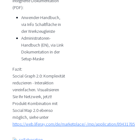
Integrierte Dokumentation
(PDF):
Anwender-Handbuch,
via Info Schaltfläche in
der Werkzeugleiste
Administratoren-
Handbuch (EN), via Link
Dokumentation in der
Setup-Maske
Fazit:
Social Graph 2.0: Komplexität
reduzieren - Interaktion
vereinfachen. Visualisieren
Sie Ihr Netzwerk, jetzt!
Produkt-Kombination mit
Social Map 2.0 ebenso
möglich, siehe unter
https://web.liferay.com/de/marketplace/-/mp/application/89431785
collaboration