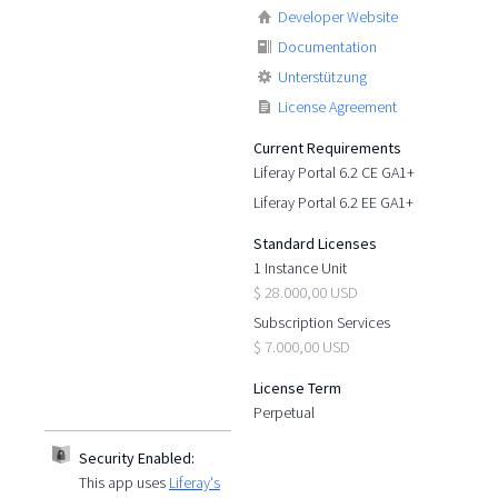
Developer Website
Documentation
Unterstützung
License Agreement
Current Requirements
Liferay Portal 6.2 CE GA1+
Liferay Portal 6.2 EE GA1+
Standard Licenses
1 Instance Unit
$ 28.000,00 USD
Subscription Services
$ 7.000,00 USD
License Term
Perpetual
Security Enabled:
This app uses
Liferay's