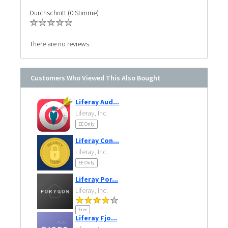
Durchschnitt (0 Stimme)
There are no reviews.
Customers Who Viewed This Also Bought
Liferay Aud...
Liferay, Inc.
EE Only
Liferay Con...
Liferay, Inc.
EE Only
Liferay Por...
Liferay, Inc.
Free
Liferay Fjo...