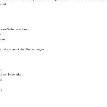
zwerk.
tions-Seiten wechseln
tion
eren
 frei ausgewählten Beziehungen
ion
ichen Netzwerks
et
rs