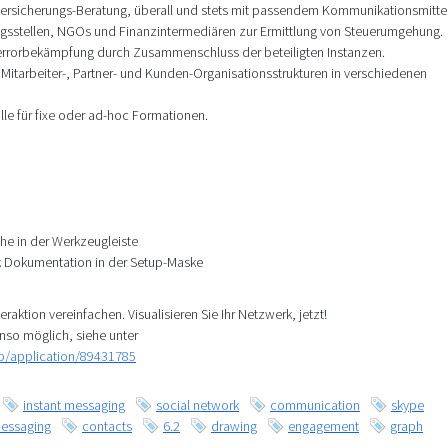
 Versicherungs-Beratung, überall und stets mit passendem Kommunikationsmittel
gsstellen, NGOs und Finanzintermediären zur Ermittlung von Steuerumgehung.
errorbekämpfung durch Zusammenschluss der beteiligten Instanzen.
itarbeiter-, Partner- und Kunden-Organisationsstrukturen in verschiedenen
lle für fixe oder ad-hoc Formationen.
he in der Werkzeugleiste
k Dokumentation in der Setup-Maske
eraktion vereinfachen. Visualisieren Sie Ihr Netzwerk, jetzt!
nso möglich, siehe unter
mp/application/89431785
instant messaging
social network
communication
skype
essaging
contacts
6.2
drawing
engagement
graph