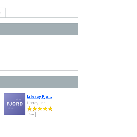
ns
Liferay Fjo...
Liferay, Inc.
Free