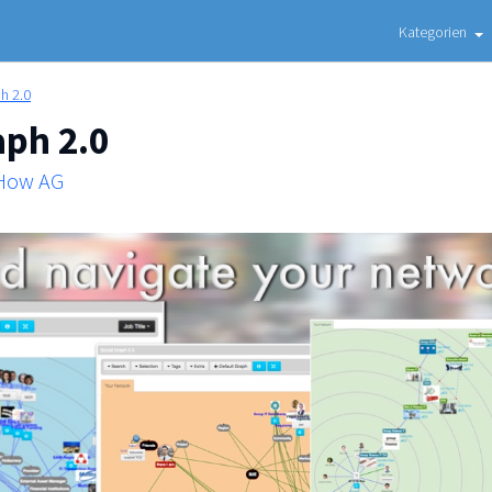
Kategorien
h 2.0
aph 2.0
 How AG