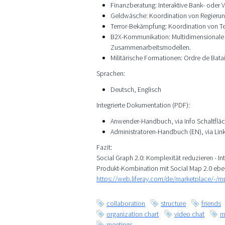
Finanzberatung: Interaktive Bank- oder
Geldwäsche: Koordination von Regierun
Terror-Bekämpfung: Koordination von T
B2X-Kommunikation: Multidimensionale M
Zusammenarbeitsmodellen.
Militärische Formationen: Ordre de Batai
Sprachen:
Deutsch, Englisch
Integrierte Dokumentation (PDF):
Anwender-Handbuch, via Info Schaltfläc
Administratoren-Handbuch (EN), via Lin
Fazit:
Social Graph 2.0: Komplexität reduzieren - Int
Produkt-Kombination mit Social Map 2.0 ebe
https://web.liferay.com/de/marketplace/-/
collaboration
structure
friends
organization chart
video chat
m
meetings