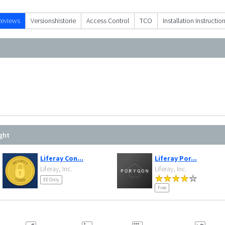
Reviews
Versionshistorie
Access Control
TCO
Installation Instructio
ght
Liferay Con...
Liferay Por...
Liferay, Inc.
Liferay, Inc.
EE Only
Free