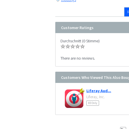
Customer Ratings
Durchschnitt (0 Stimme)
There are no reviews.
Customers Who Viewed This Also Bou
Liferay Aud...
Liferay, Inc.
EE Only