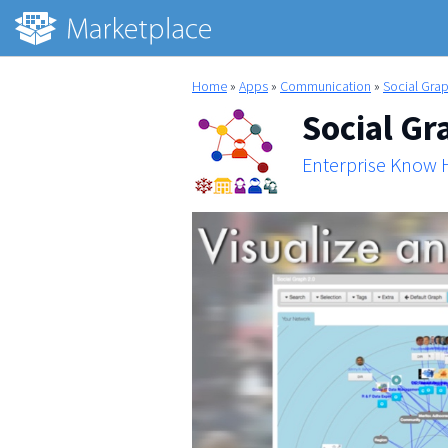
Home
»
Apps
»
Communication
»
Social Grap
Social Gr
Enterprise Know