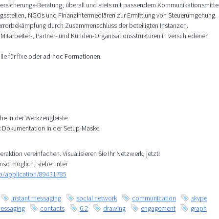
 Versicherungs-Beratung, überall und stets mit passendem Kommunikationsmittel
gsstellen, NGOs und Finanzintermediären zur Ermittlung von Steuerumgehung.
errorbekämpfung durch Zusammenschluss der beteiligten Instanzen.
itarbeiter-, Partner- und Kunden-Organisationsstrukturen in verschiedenen
lle für fixe oder ad-hoc Formationen.
he in der Werkzeugleiste
k Dokumentation in der Setup-Maske
eraktion vereinfachen. Visualisieren Sie Ihr Netzwerk, jetzt!
nso möglich, siehe unter
mp/application/89431785
instant messaging
social network
communication
skype
essaging
contacts
6.2
drawing
engagement
graph