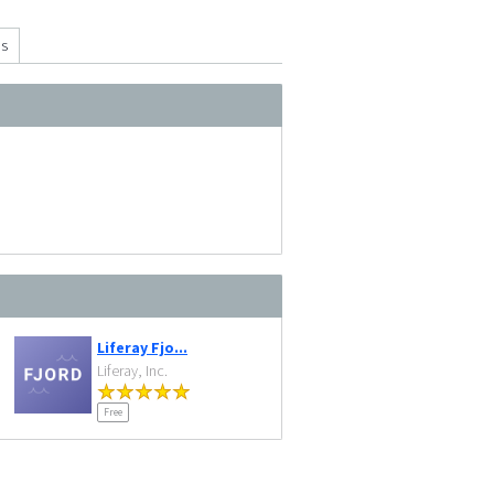
ns
Liferay Fjo...
Liferay, Inc.
Free