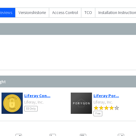
Reviews
Versionshistorie
Access Control
TCO
Installation Instructio
ght
Liferay Con...
Liferay Por...
Liferay, Inc.
Liferay, Inc.
EE Only
Free