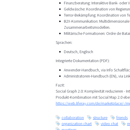
Finanzberatung: Interaktive Bank- oder
Geldwäsche: Koordination von Regierun
Terror-Bekämpfung: Koordination von T
B2X-Kommunikation: Multidimensionale M
Zusammenarbeitsmodellen.
Militärische Formationen: Ordre de Batai
Sprachen:
Deutsch, Englisch
Integrierte Dokumentation (PDF):
Anwender-Handbuch, via Info Schaltfläc
Administratoren-Handbuch (EN), via Lin
Fazit:
Social Graph 2.0: Komplexität reduzieren - Int
Produkt-Kombination mit Social Map 2.0 ebe
https://web.liferay.com/de/marketplace/-/
collaboration
structure
friends
organization chart
video chat
m
meetings