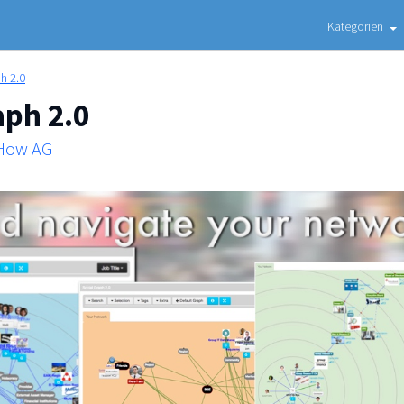
Kategorien
h 2.0
aph 2.0
 How AG