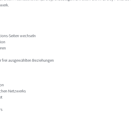
zwerk.
tions-Seiten wechseln
tion
eren
 frei ausgewählten Beziehungen
ion
ichen Netzwerks
et
rs