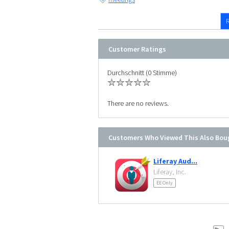
Customer Ratings
Durchschnitt (0 Stimme)
There are no reviews.
Customers Who Viewed This Also Bou
Liferay Aud...
Liferay, Inc.
EE Only