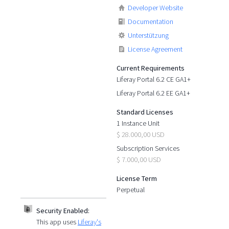
Developer Website
Documentation
Unterstützung
License Agreement
Current Requirements
Liferay Portal 6.2 CE GA1+
Liferay Portal 6.2 EE GA1+
Standard Licenses
1 Instance Unit
$ 28.000,00 USD
Subscription Services
$ 7.000,00 USD
License Term
Perpetual
Security Enabled:
This app uses
Liferay's