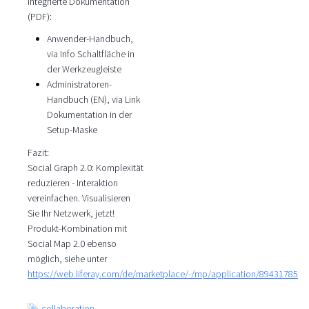
Integrierte Dokumentation
(PDF):
Anwender-Handbuch,
via Info Schaltfläche in
der Werkzeugleiste
Administratoren-
Handbuch (EN), via Link
Dokumentation in der
Setup-Maske
Fazit:
Social Graph 2.0: Komplexität
reduzieren - Interaktion
vereinfachen. Visualisieren
Sie Ihr Netzwerk, jetzt!
Produkt-Kombination mit
Social Map 2.0 ebenso
möglich, siehe unter
https://web.liferay.com/de/marketplace/-/mp/application/89431785
collaboration