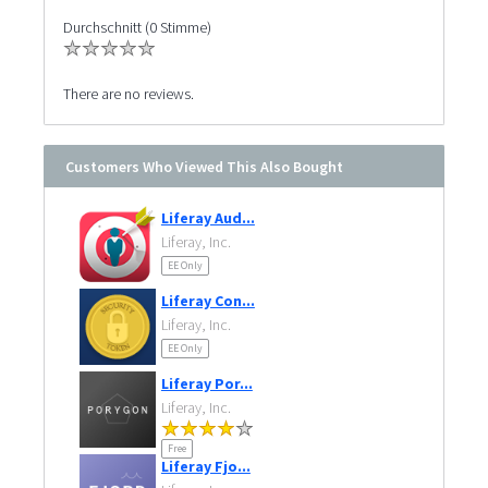
Durchschnitt (0 Stimme)
There are no reviews.
Customers Who Viewed This Also Bought
Liferay Aud...
Liferay, Inc.
EE Only
Liferay Con...
Liferay, Inc.
EE Only
Liferay Por...
Liferay, Inc.
Free
Liferay Fjo...