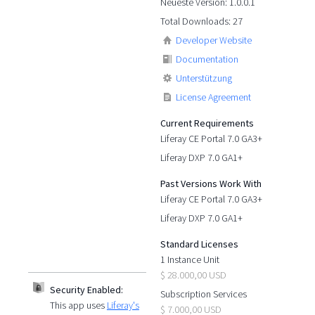
Neueste Version: 1.0.0.1
Total Downloads: 27
Developer Website
Documentation
Unterstützung
License Agreement
Current Requirements
Liferay CE Portal 7.0 GA3+
Liferay DXP 7.0 GA1+
Past Versions Work With
Liferay CE Portal 7.0 GA3+
Liferay DXP 7.0 GA1+
Standard Licenses
1 Instance Unit
$ 28.000,00 USD
Security Enabled:
Subscription Services
This app uses
Liferay's
$ 7.000,00 USD