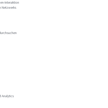
en-Interaktion
en Netzwerks
e durchsuchen
d Analytics