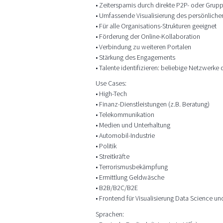
• Zeitersparnis durch direkte P2P- oder Grupp
• Umfassende Visualisierung des persönlich
• Für alle Organisations-Strukturen geeignet
• Förderung der Online-Kollaboration
• Verbindung zu weiteren Portalen
• Stärkung des Engagements
• Talente identifizieren: beliebige Netzwerk
Use Cases:
• High-Tech
• Finanz-Dienstleistungen (z.B. Beratung)
• Telekommunikation
• Medien und Unterhaltung
• Automobil-Industrie
• Politik
• Streitkräfte
• Terrorismusbekämpfung
• Ermittlung Geldwäsche
• B2B/B2C/B2E
• Frontend für Visualisierung Data Science un
Sprachen: