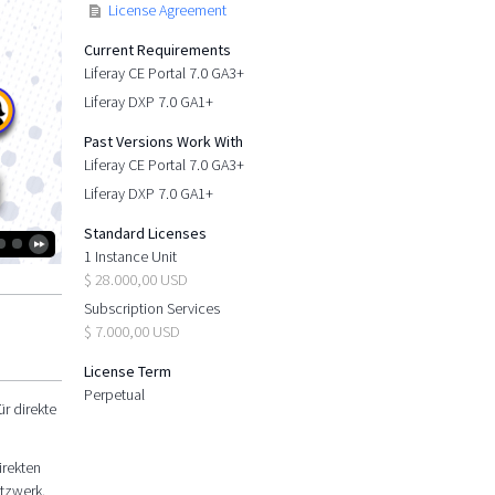
License Agreement
Current Requirements
Liferay CE Portal 7.0 GA3+
Liferay DXP 7.0 GA1+
Past Versions Work With
Liferay CE Portal 7.0 GA3+
Liferay DXP 7.0 GA1+
Standard Licenses
1 Instance Unit
$ 28.000,00 USD
Subscription Services
$ 7.000,00 USD
License Term
Perpetual
r direkte
irekten
etzwerk.