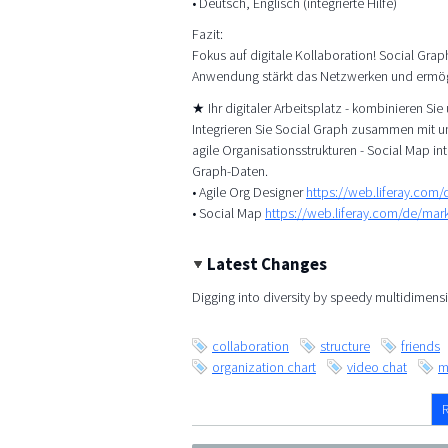
• Deutsch, Englisch (integrierte Hilfe)
Fazit:
Fokus auf digitale Kollaboration! Social Grap
Anwendung stärkt das Netzwerken und ermögl
★ Ihr digitaler Arbeitsplatz - kombinieren Si
Integrieren Sie Social Graph zusammen mit un
agile Organisationsstrukturen - Social Map in
Graph-Daten.
• Agile Org Designer
https://web.liferay.com
• Social Map
https://web.liferay.com/de/ma
Latest Changes
Digging into diversity by speedy multidimensi
collaboration
structure
friends
organization chart
video chat
m