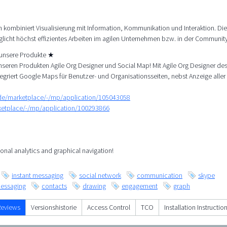
h kombiniert Visualisierung mit Information, Kommunikation und Interaktion. Die
icht höchst effizientes Arbeiten im agilen Unternehmen bzw. in der Community
e unsere Produkte ★
seren Produkten Agile Org Designer und Social Map! Mit Agile Org Designer des
tegriert Google Maps für Benutzer- und Organisationsseiten, nebst Anzeige aller
/de/marketplace/-/mp/application/105043058
rketplace/-/mp/application/100293866
onal analytics and graphical navigation!
instant messaging
social network
communication
skype
essaging
contacts
drawing
engagement
graph
Reviews
Versionshistorie
Access Control
TCO
Installation Instructio