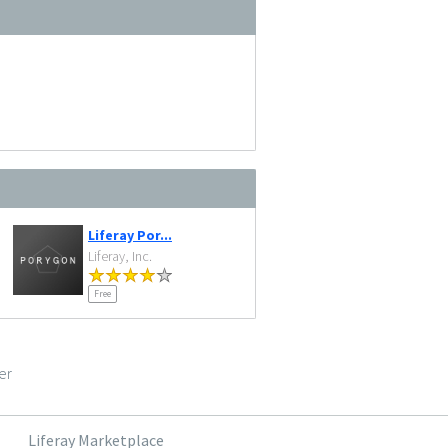
Liferay Por...
Liferay, Inc.
Free
er
Liferay Marketplace