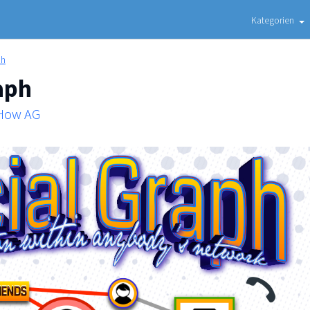
Kategorien
ph
aph
 How AG