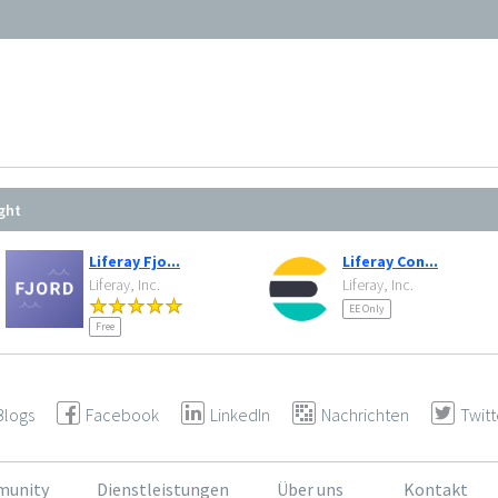
ght
Liferay Fjo...
Liferay Con...
Liferay, Inc.
Liferay, Inc.
EE Only
Free
Blogs
Facebook
LinkedIn
Nachrichten
Twitt
unity
Dienstleistungen
Über uns
Kontakt