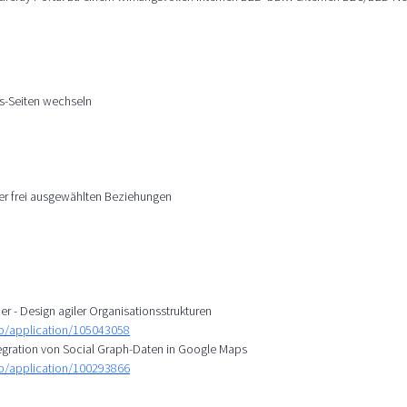
s-Seiten wechseln
r frei ausgewählten Beziehungen
r - Design agiler Organisationsstrukturen
mp/application/105043058
tegration von Social Graph-Daten in Google Maps
mp/application/100293866