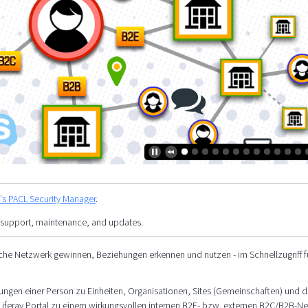
y's PACL Security Manager
.
 support, maintenance, and updates.
che Netzwerk gewinnen, Beziehungen erkennen und nutzen - im Schnellzugriff fü
ungen einer Person zu Einheiten, Organisationen, Sites (Gemeinschaften) und d
r Liferay Portal zu einem wirkungsvollen internen B2E- bzw. externen B2C/B2B-N