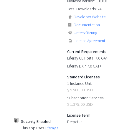
Neueste Version: 1.0.0.0
Total Downloads: 24
Developer Website
Documentation
Unterstützung
License Agreement
Current Requirements
Liferay CE Portal 7.0 GA4+
Liferay DXP 7.0 GA1+
Standard Licenses
1 Instance Unit
$ 5.500,00 USD
Subscription Services
$ 1.375,00 USD
License Term
Security Enabled:
Perpetual
This app uses
Liferay's