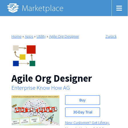
Home
»
Apps
»
Utility
»
Agile Org Designer
Zurück
Agile Org Designer
Enterprise Know How AG
Buy
30-Day Trial
New Customer? Get Liferay.