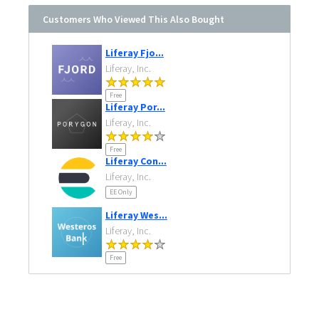
Customers Who Viewed This Also Bought
Liferay Fjo...
Liferay, Inc.
Free
Liferay Por...
Liferay, Inc.
Free
Liferay Con...
Liferay, Inc.
EE Only
Liferay Wes...
Liferay, Inc.
Free