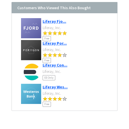
Customers Who Viewed This Also Bought
Liferay Fjo...
Liferay, Inc.
Free
Liferay Por...
Liferay, Inc.
Free
Liferay Con...
Liferay, Inc.
EE Only
Liferay Wes...
Liferay, Inc.
Free