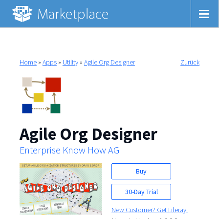
Home
»
Apps
»
Utility
»
Agile Org Designer
Zurück
Agile Org Designer
Enterprise Know How AG
Buy
30-Day Trial
New Customer? Get Liferay.