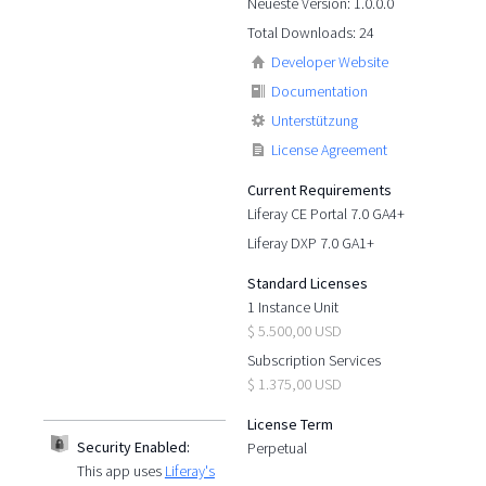
Neueste Version: 1.0.0.0
Total Downloads: 24
Developer Website
Documentation
Unterstützung
License Agreement
Current Requirements
Liferay CE Portal 7.0 GA4+
Liferay DXP 7.0 GA1+
Standard Licenses
1 Instance Unit
$ 5.500,00 USD
Subscription Services
$ 1.375,00 USD
License Term
Security Enabled:
Perpetual
This app uses
Liferay's