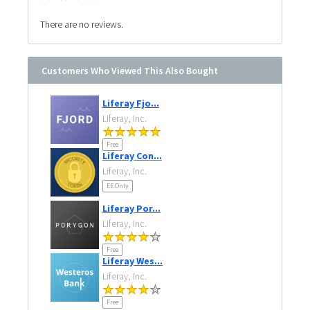
There are no reviews.
Customers Who Viewed This Also Bought
Liferay Fjo...
Liferay, Inc.
Free
Liferay Con...
Liferay, Inc.
EE Only
Liferay Por...
Liferay, Inc.
Free
Liferay Wes...
Liferay, Inc.
Free