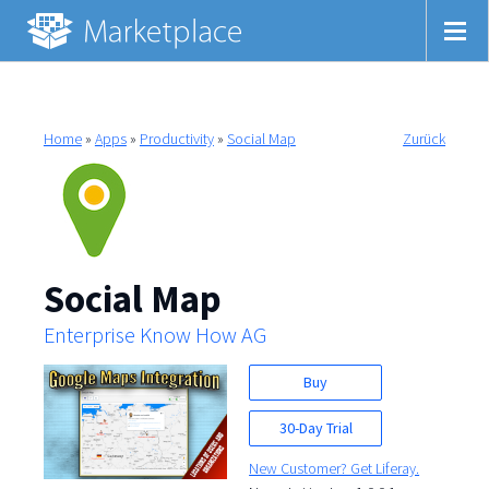
Home
»
Apps
»
Productivity
»
Social Map
Zurück
Social Map
Enterprise Know How AG
Buy
30-Day Trial
New Customer? Get Liferay.