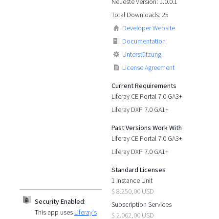
Neueste Version: 1.0.0.1
Total Downloads: 25
Developer Website
Documentation
Unterstützung
License Agreement
Current Requirements
Liferay CE Portal 7.0 GA3+
Liferay DXP 7.0 GA1+
Past Versions Work With
Liferay CE Portal 7.0 GA3+
Liferay DXP 7.0 GA1+
Standard Licenses
1 Instance Unit
$ 8.250,00 USD
Security Enabled:
Subscription Services
This app uses
Liferay's
$ 2.062,00 USD