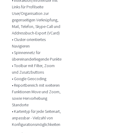
• Interaktion/Infofenster mit
Links für Profilseite
User/Organisation zur
gegenseitigen Verknüpfung,
Mail, Telefon, Skype-Call und
Addressbuch-Export (VCard)
• Cluster-orientiertes
Navigieren
• Spinnennetz für
übereinanderliegende Punkte
• Toolbar mit Filter, Zoom
und Zusatzbuttons
• Google Geocoding
• Reportbereich mit weiteren
Funktionen Move und Zoom,
sowie Hervorhebung
Standorte
• Kartentyp für jede Seitenart,
anpassbar - Vielzahl von
Konfigurationsmöglichkeiten