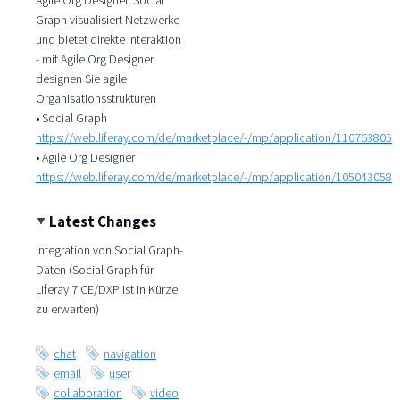
Graph visualisiert Netzwerke
und bietet direkte Interaktion
- mit Agile Org Designer
designen Sie agile
Organisationsstrukturen
• Social Graph
https://web.liferay.com/de/marketplace/-/mp/application/110763805
• Agile Org Designer
https://web.liferay.com/de/marketplace/-/mp/application/105043058
Latest Changes
Integration von Social Graph-
Daten (Social Graph für
Liferay 7 CE/DXP ist in Kürze
zu erwarten)
chat
navigation
email
user
collaboration
video