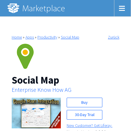
Home
»
Apps
»
Productivity
»
Social Map
Zurück
Social Map
Enterprise Know How AG
Buy
30-Day Trial
New Customer? Get Liferay.