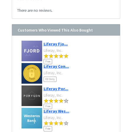
There are no reviews.
Customers Who Viewed This Also Bought
Liferay Fjo...
Liferay, Inc.
Free
Liferay Con...
Liferay, Inc.
EE Only
Liferay Por...
Liferay, Inc.
Free
Liferay Wes...
Liferay, Inc.
Free