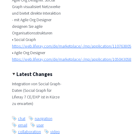
Graph visualisiert Netzwerke
und bietet direkte Interaktion
- mit Agile Org Designer
designen Sie agile
Organisationsstrukturen
• Social Graph
https://web.liferay.com/de/marketplace/-/mp/application/110763805
• Agile Org Designer
https://web.liferay.com/de/marketplace/-/mp/application/105043058
Latest Changes
Integration von Social Graph-
Daten (Social Graph für
Liferay 7 CE/DXP ist in Kürze
zu erwarten)
chat
navigation
email
user
collaboration
video