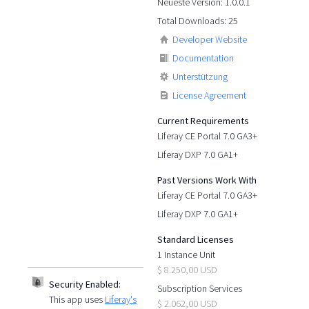
Neueste Version: 1.0.0.1
Total Downloads: 25
Developer Website
Documentation
Unterstützung
License Agreement
Current Requirements
Liferay CE Portal 7.0 GA3+
Liferay DXP 7.0 GA1+
Past Versions Work With
Liferay CE Portal 7.0 GA3+
Liferay DXP 7.0 GA1+
Standard Licenses
1 Instance Unit
$ 8.250,00 USD
Security Enabled:
Subscription Services
This app uses
Liferay's
$ 2.062,00 USD