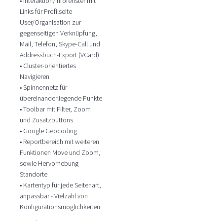
• Interaktion/Infofenster mit
Links für Profilseite
User/Organisation zur
gegenseitigen Verknüpfung,
Mail, Telefon, Skype-Call und
Addressbuch-Export (VCard)
• Cluster-orientiertes
Navigieren
• Spinnennetz für
übereinanderliegende Punkte
• Toolbar mit Filter, Zoom
und Zusatzbuttons
• Google Geocoding
• Reportbereich mit weiteren
Funktionen Move und Zoom,
sowie Hervorhebung
Standorte
• Kartentyp für jede Seitenart,
anpassbar - Vielzahl von
Konfigurationsmöglichkeiten