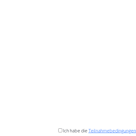
K
Wir a
Anfo
Als Da
Rabatt
t
Einen 
Ich habe die
Teilnahmebedingungen