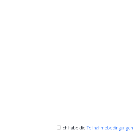
K
Wir a
Anfo
Als Da
Rabatt
t
Einen 
Ich habe die
Teilnahmebedingungen